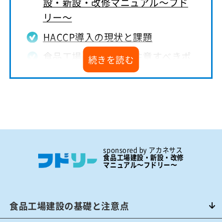
設・新設・改修マニュアル～フド
リー～
HACCP導入の現状と課題
食品工場のHACCPで注意すべきポ
イント
HACCP未導入による罰則とリスク
HACCP導入の歴史
HACCPの基本となる7原則とは
HACCP導入のメリットデメリット
sponsored by アカネサス
食品工場建設・新設・改修
マニュアル〜フドリー〜
食品工場がHACCP製品認証を活用
すべき理由
食品工場のHACCPに重要な空調設
食品工場建設の基礎と注意点
備