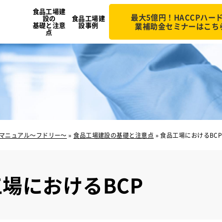
食品工場建
最大5億円！HACCPハー
設の
食品工場建
基礎と注意
設事例
業補助金セミナーはこち
点
マニュアル～フドリー～
»
食品工場建設の基礎と注意点
»
食品工場におけるBC
場におけるBCP