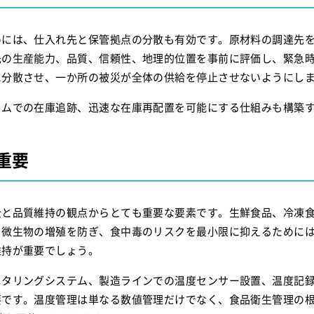
めには、仕入れ先と保管拠点の分散も有効です。原材料の調達先
先の生産能力、品質、信頼性、地理的位置を事前に評価し、緊急
に分散させ、一か所の被災が全体の供給を停止させないようにし
イムでの在庫追跡、迅速な在庫再配置を可能にする仕組みも構築
重要
全と品質維持の観点からとても重要な要素です。生鮮食品、冷凍
。微生物の増殖を防ぎ、食中毒のリスクを最小限に抑えるために
維持が重要でしょう。
ニタリングシステム、製造ラインでの温度センサー設置、温度記
要です。温度管理は単なる数値管理だけでなく、食品衛生管理の