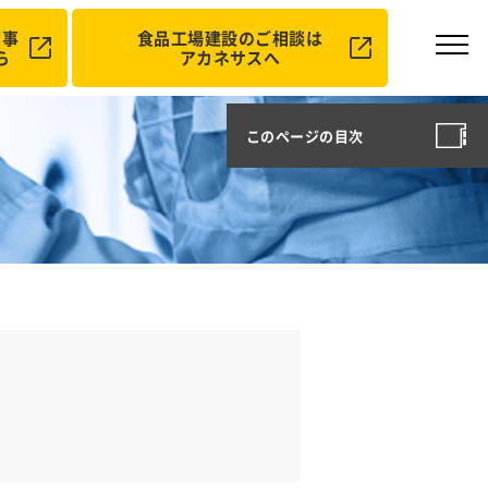
ド事
食品工場建設のご相談は
ら
アカネサスへ
このページの目次
P